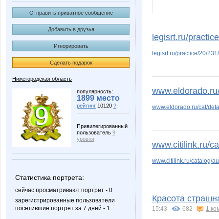
Отправить приватное сообщение
Добавить в друзья
legisrt.ru/practic
Игнорировать
legisrt.ru/practice/20/231/
Сделать подарок
Нижегородская область
www.eldorado.ru/
популярность:
1899 место
рейтинг
10120
?
www.eldorado.ru/cat/det
Привилегированный
пользователь
9
уровня
www.citilink.ru/c
www.citilink.ru/catalog/a
Статистика портрета:
сейчас просматривают портрет - 0
Красота страшна
зарегистрированные пользователи
посетившие портрет за 7 дней - 1
15:43
682
1 ко