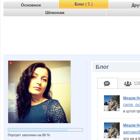
Блог
( 5 )
Основное
Дру
Шпионаж
Блог
11
Мешок Н
сила, о
и штоп г
Мешок Н
автомоби
Портрет заполнен на 80 %
это не в