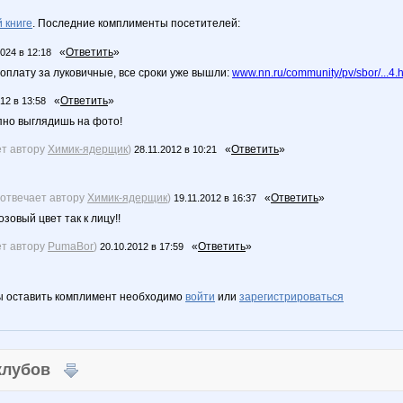
 книге
. Последние комплименты посетителей:
«
Ответить
»
2024 в 12:18
оплату за луковичные, все сроки уже вышли:
www.nn.ru/community/pv/sbor/...4
«
Ответить
»
12 в 13:58
пно выглядишь на фото!
ет автору
Химик-ядерщик
)
«
Ответить
»
28.11.2012 в 10:21
(отвечает автору
Химик-ядерщик
)
«
Ответить
»
19.11.2012 в 16:37
зовый цвет так к лицу!!
ет автору
PumaBor
)
«
Ответить
»
20.10.2012 в 17:59
ы оставить комплимент необходимо
войти
или
зарегистрироваться
 клубов