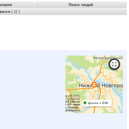
алерея
Поиск людей
авится
( 11 )
Работает на API 2ГИС
Лицензионное соглашение
Для корректной работы
Доехать с 2ГИС
Raster JS API нужен
ключ. Помощь:
api@2gis.ru