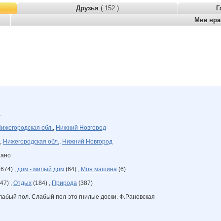
Друзья
( 152 )
Г
Мне нр
а
ижегородская обл.
,
Нижний Новгород
,
Нижегородская обл.
,
Нижний Новгород
зано
674) ,
дом - милый дом
(64) ,
Моя машина
(6)
47) ,
Отдых
(184) ,
Природа
(387)
лабый пол. Слабый пол-это гнилые доски. Ф.Раневская