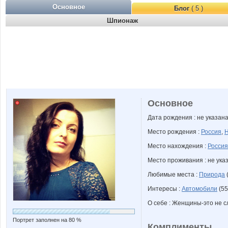
Основное
Блог
( 5 )
Шпионаж
Основное
Дата рождения : не указан
Место рождения :
Россия
,
Н
Место нахождения :
Россия
Место проживания : не ука
Любимые места :
Природа
(
Интересы :
Автомобили
(55
О себе : Женщины-это не с
Портрет заполнен на 80 %
Комплименты