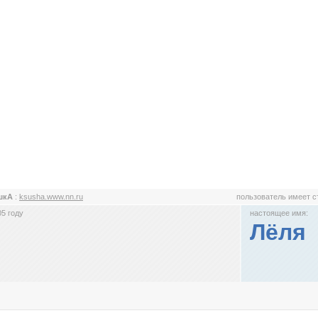
шкА
:
ksusha.www.nn.ru
пользователь имеет 
5 году
настоящее имя:
Лёля