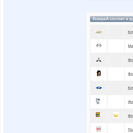
КсюшкА состоит в
к
Кл
Ma
Фо
Фо
Кл
Же
Фо
По