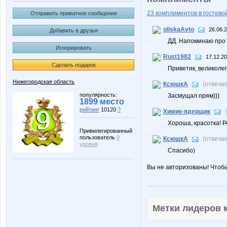
23 комплиментов в гостевой
Отправить приватное сообщение
oliskaAvto
26.06.
Добавить в друзья
ДД. Напоминаю про 
Игнорировать
Rust1982
17.12.20
Сделать подарок
Приветик, великоле
Нижегородская область
КсюшкА
(отвеча
популярность:
Засмущал прям)))
1899 место
рейтинг
10120
?
Химик-ядерщик
Хороша, красотка! Ро
Привилегированный
пользователь
9
КсюшкА
(отвеча
уровня
Спасибо)
Вы не авторизованы! Чтоб
Метки лидеров