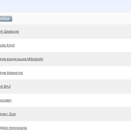
лубах
уб Шевроле
zda Клуб
рум владельцев Mitsubishi
рум брюнеток
уб ВАЗ
нсовет
рум г. Бор
дбор персонала